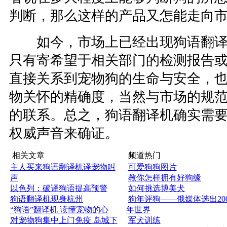
判断，那么这样的产品又怎能走向
如今，市场上已经出现狗语翻译
只有寄希望于相关部门的检测报告
直接关系到宠物狗的生命与安全，
物关怀的精确度，当然与市场的规
的联系。总之，狗语翻译机确实需
权威声音来确证。
相关文章
频道热门
主人买来狗语翻译机译宠物叫
可爱狗狗图片
声
教你怎样拥有好狗缘
以色列：破译狗语提高预警
如何挑选博美犬
狗语翻译机现身杭州
狗年评狗——俄媒体选出200
“狗语”翻译机 读懂宠物的心
年世界
对宠物狗集中上门免疫 岛城下
军犬训练