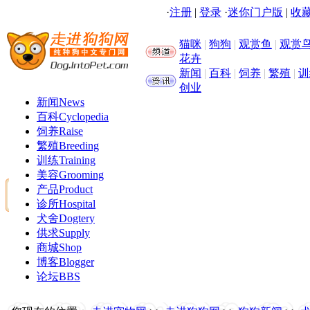
·
注册
|
登录
·
迷你门户版
|
收藏
猫咪
|
狗狗
|
观赏鱼
|
观赏
花卉
新闻
|
百科
|
饲养
|
繁殖
|
训
创业
新闻
News
百科
Cyclopedia
饲养
Raise
繁殖
Breeding
训练
Training
美容
Grooming
产品
Product
诊所
Hospital
犬舍
Dogtery
供求
Supply
商城
Shop
博客
Blogger
论坛
BBS