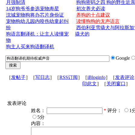
月强制清
狗狗密码之四 狗的野生近
14岁狗爷爷参选宠物寿星
初次养犬必读
沈城宠物狗将办芯片身份证
养狗的十点建议
宠物狗幼儿园内咬伤幼童起纠
读懂狗狗的无声语言
纷
西伯利亚雪撬犬与阿拉斯加
狗语言翻译机：让主人读懂宠
撬犬的
物
狗主人买来狗语翻译机
Google
［
发帖子
］［
写日志
］［
RSS订阅
］［
iBloginfo
］［
发表评论
印此文
］［
关闭窗口
］
发表评论
姓名：
*
评分：
1
5分
内容：