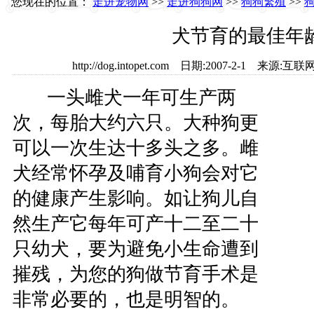
您现在的位置：
走进宠物网
>>
走进狗狗网
>>
狗狗繁殖
>>
犬节育的最佳年
http://dog.intopet.com 日期:2007-2-1 来
一头雌犬一年可生产两
次，每胎大约六只。大种狗更
可以一次生达十多头之多。雌
犬经常怀孕及哺育小狗会对它
的健康产生影响。如让狗儿自
然生产它每年可产十二至二十
只幼犬，要为避免小生命遭到
摧残，为您的狗做节育手术是
非常必要的，也是明智的。