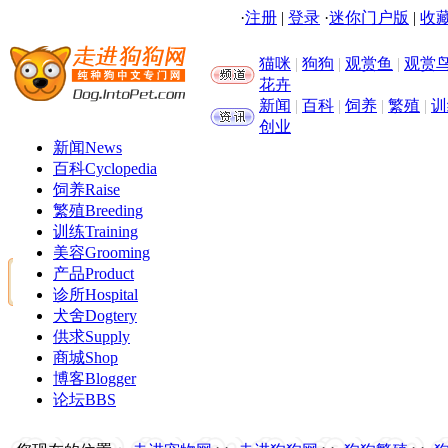
·
注册
|
登录
·
迷你门户版
|
收藏
猫咪
|
狗狗
|
观赏鱼
|
观赏
花卉
新闻
|
百科
|
饲养
|
繁殖
|
训
创业
新闻
News
百科
Cyclopedia
饲养
Raise
繁殖
Breeding
训练
Training
美容
Grooming
产品
Product
诊所
Hospital
犬舍
Dogtery
供求
Supply
商城
Shop
博客
Blogger
论坛
BBS