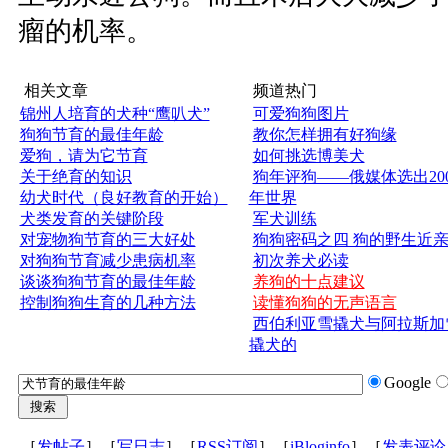
瘤的机率。
相关文章
频道热门
锦州人培育的犬种“鹰叭犬”
可爱狗狗图片
狗狗节育的最佳年龄
教你怎样拥有好狗缘
爱狗，请为它节育
如何挑选博美犬
关于绝育的知识
狗年评狗——俄媒体选出200
幼犬时代（良好教育的开始）
年世界
犬类发育的关键阶段
军犬训练
对宠物狗节育的三大好处
狗狗密码之四 狗的野生近
对狗狗节育减少患病机率
初次养犬必读
谈谈狗狗节育的最佳年龄
养狗的十点建议
控制狗狗生育的几种方法
读懂狗狗的无声语言
西伯利亚雪撬犬与阿拉斯加
撬犬的
Google
［
发帖子
］［
写日志
］［
RSS订阅
］［
iBloginfo
］［
发表评论