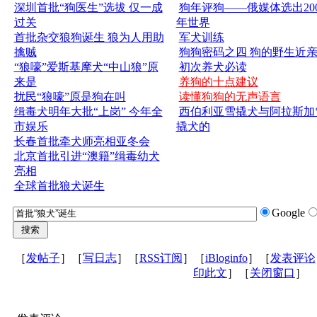
深圳首批“狗医生”选拔 仅一成
狗年评狗——俄媒体选出200
过关
年世界
首批杂交狼狗诞生 狼为人用助
军犬训练
擒贼
狗狗密码之四 狗的野生近
“狼嚎”爱斯基摩犬“中山狼”原
初次养犬必读
来是
养狗的十点建议
扰民“狼嚎”原是狗在叫
读懂狗狗的无声语言
缉毒犬明年大批“上岗” 今年全
西伯利亚雪撬犬与阿拉斯加
市娱乐
撬犬的
长春首批牵犬师亮相亚冬会
北京首批引进“澳籍”缉毒幼犬
亮相
全球首批狼犬诞生
Google
［
发帖子
］［
写日志
］［
RSS订阅
］［
iBloginfo
］［
发表评论
印此文
］［
关闭窗口
］