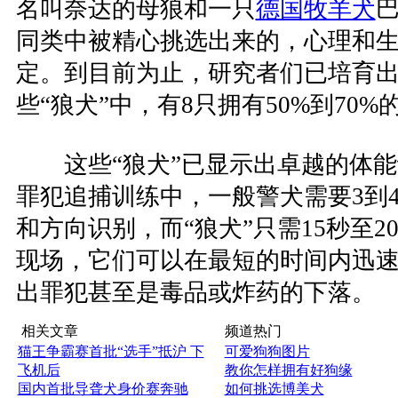
名叫奈达的母狼和一只
德国牧羊犬
同类中被精心挑选出来的，心理和
定。到目前为止，研究者们已培育出
些“狼犬”中，有8只拥有50%到70%
这些“狼犬”已显示出卓越的体能
罪犯追捕训练中，一般警犬需要3到
和方向识别，而“狼犬”只需15秒至
现场，它们可以在最短的时间内迅
出罪犯甚至是毒品或炸药的下落。
相关文章
频道热门
猫王争霸赛首批“选手”抵沪 下
可爱狗狗图片
飞机后
教你怎样拥有好狗缘
国内首批导聋犬身价赛奔驰
如何挑选博美犬