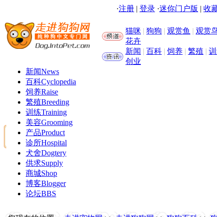
·
注册
|
登录
·
迷你门户版
|
收藏
猫咪
|
狗狗
|
观赏鱼
|
观赏
花卉
新闻
|
百科
|
饲养
|
繁殖
|
训
创业
新闻
News
百科
Cyclopedia
饲养
Raise
繁殖
Breeding
训练
Training
美容
Grooming
产品
Product
诊所
Hospital
犬舍
Dogtery
供求
Supply
商城
Shop
博客
Blogger
论坛
BBS