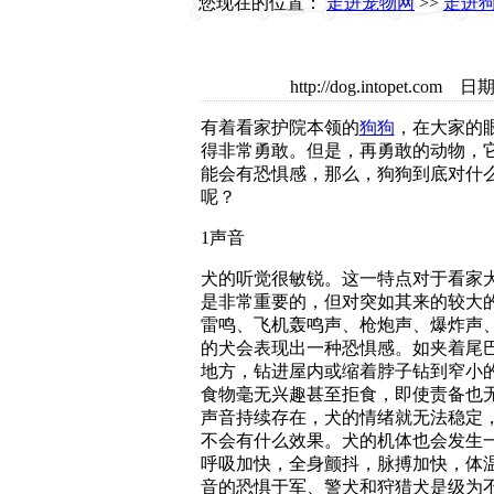
您现在的位置：
走进宠物网
>>
走进
http://dog.intopet.
有着看家护院本领的
狗狗
，在大家的
得非常勇敢。但是，再勇敢的动物，
能会有恐惧感，那么，狗狗到底对什
呢？
1声音
犬的听觉很敏锐。这一特点对于看家
是非常重要的，但对突如其来的较大
雷鸣、飞机轰鸣声、枪炮声、爆炸声
的犬会表现出一种恐惧感。如夹着尾
地方，钻进屋内或缩着脖子钻到窄小
食物毫无兴趣甚至拒食，即使责备也
声音持续存在，犬的情绪就无法稳定
不会有什么效果。犬的机体也会发生
呼吸加快，全身颤抖，脉搏加快，体
音的恐惧于军、警犬和狩猎犬是级为