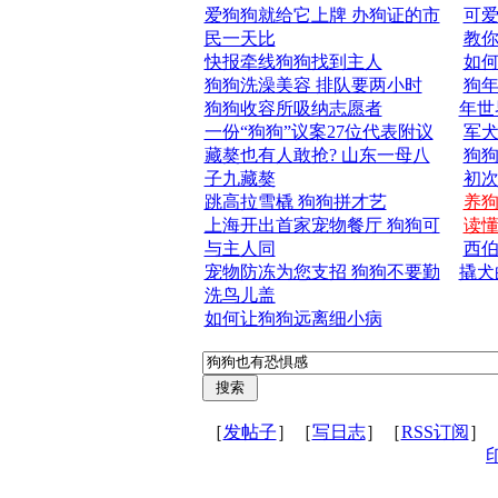
爱狗狗就给它上牌 办狗证的市
可
民一天比
教
快报牵线狗狗找到主人
如
狗狗洗澡美容 排队要两小时
狗年
狗狗收容所吸纳志愿者
年世
一份“狗狗”议案27位代表附议
军
藏獒也有人敢抢? 山东一母八
狗狗
子九藏獒
初
跳高拉雪橇 狗狗拼才艺
养
上海开出首家宠物餐厅 狗狗可
读
与主人同
西
宠物防冻为您支招 狗狗不要勤
撬犬
洗鸟儿盖
如何让狗狗远离细小病
［
发帖子
］［
写日志
］［
RSS订阅
］