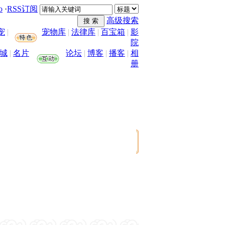
o
·
RSS订阅
高级搜索
宠
|
宠物库
|
法律库
|
百宝箱
|
影
院
城
|
名片
论坛
|
博客
|
播客
|
相
册