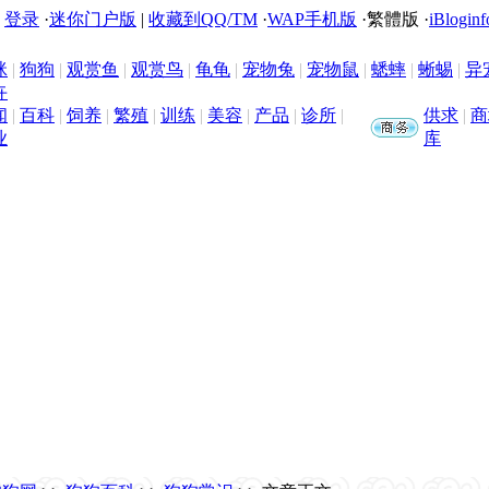
|
登录
·
迷你门户版
|
收藏到QQ/TM
·
WAP手机版
·
繁體版
·
iBloginf
咪
|
狗狗
|
观赏鱼
|
观赏鸟
|
龟龟
|
宠物兔
|
宠物鼠
|
蟋蟀
|
蜥蜴
|
异
卉
闻
|
百科
|
饲养
|
繁殖
|
训练
|
美容
|
产品
|
诊所
|
供求
|
商
业
库