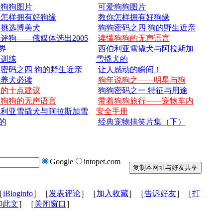
爱狗狗图片
可爱狗狗图片
你怎样拥有好狗缘
教你怎样拥有好狗缘
何挑选博美犬
狗狗密码之四 狗的野生近亲
评狗——俄媒体选出2005
读懂狗狗的无声语言
界
西伯利亚雪撬犬与阿拉斯加
犬训练
雪撬犬的
密码之四 狗的野生近亲
让人感动的瞬间！
次养犬必读
狗年说狗之——明星与狗
狗的十点建议
狗狗密码之一 特征与用途
懂狗狗的无声语言
带着狗狗旅行——宠物车内
伯利亚雪撬犬与阿拉斯加雪
安全手册
的
经典宠物搞笑片集（下）
Google
intopet.com
［
iBloginfo
］［
发表评论
］［
加入收藏
］［
告诉好友
］［
打
印此文
］［
关闭窗口
］