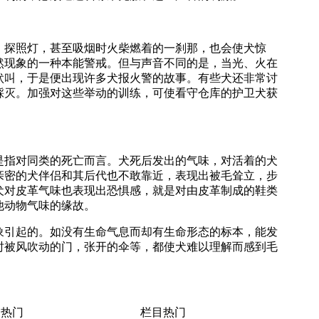
、探照灯，甚至吸烟时火柴燃着的一刹那，也会使犬惊
然现象的一种本能警戒。但与声音不同的是，当光、火在
吠叫，于是便出现许多犬报火警的故事。有些犬还非常讨
踩灭。加强对这些举动的训练，可使看守仓库的护卫犬获
是指对同类的死亡而言。犬死后发出的气味，对活着的犬
亲密的犬伴侣和其后代也不敢靠近，表现出被毛耸立，步
犬对皮革气味也表现出恐惧感，就是对由皮革制成的鞋类
他动物气味的缘故。
象引起的。如没有生命气息而却有生命形态的标本，能发
时被风吹动的门，张开的伞等，都使犬难以理解而感到毛
热门
栏目热门