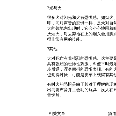
2光与火
很多犬对闪光和火有恐惧感。如烟火
吓，同对声音的恐惧一样，是犬对自
犬的领地内出现时，它会小心地围着
厌烟火，对丢弃地在上的烟头会用脚
得非常有用的技能。
3其他
犬对死亡有着强烈的恐惧感。这主要
具有强烈的恐怖性刺激，即使平时最
步后退，浑身颤抖的恐惧表现。有的
也觉得讨厌，可能是皮革上残留有其
有时犬的恐惧是由于其难于理解的现
出鸟兽声音并且会动的玩具，没人在
骨悚然。
相关文章
频道