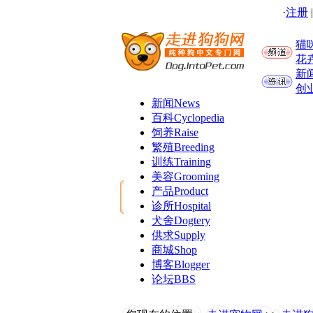
·
注册
猫
花
新
创
新闻
News
百科
Cyclopedia
饲养
Raise
繁殖
Breeding
训练
Training
美容
Grooming
产品
Product
诊所
Hospital
犬舍
Dogtery
供求
Supply
商城
Shop
博客
Blogger
论坛
BBS