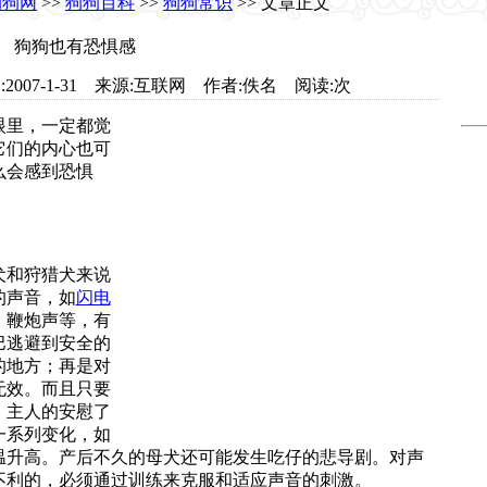
狗狗网
>>
狗狗百科
>>
狗狗常识
>> 文章正文
狗狗也有恐惧感
com 日期:2007-1-31 来源:互联网 作者:佚名 阅读:
次
眼里，一定都觉
它们的内心也可
么会感到恐惧
犬和狩猎犬来说
的声音，如
闪电
、鞭炮声等，有
巴逃避到安全的
的地方；再是对
无效。而且只要
，主人的安慰了
一系列变化，如
温升高。产后不久的母犬还可能发生吃仔的悲导剧。对声
不利的，必须通过训练来克服和适应声音的刺激。