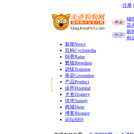
·
注册
猫
花
新
创
新闻
News
百科
Cyclopedia
饲养
Raise
繁殖
Breeding
训练
Training
美容
Grooming
产品
Product
诊所
Hospital
犬舍
Dogtery
供求
Supply
商城
Shop
博客
Blogger
论坛
BBS