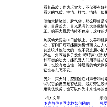
看其品质：作为玩赏犬，不仅要有好
看犬的气质、性情、脾气、情绪，如
假如犬情绪差、脾气劣，那么即使是
定、目露凶光、目光呆滞的犬多数情
正。购买犬最忌情绪不稳定，这样的
购买幼犬要选60日龄以上、友善和机
心，否则日后可能因为畏惧而攻击人
勿选咬其他幼犬的，也不要选胆小怕
躲在一角哼着鼻子发出“哼哼声”或乱
和平衡的幼犬，能忍受人们用手提起
声，也没有攻击性；神经质的幼犬则
它也会忐忑不安。
另外，买犬时，应测验它对声音和对
试试它的反应是否敏捷。最好旁边没
定孰优孰劣，也可以作为未来性格的
相关文章
频道
专家教你春季宠物如何防病
可