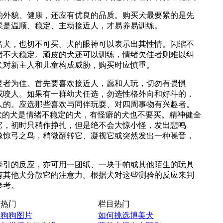
的外貌、健康，还应有优良的品质。购买犬最要紧的是先
果是温顺、稳定、主动接近人，才易养易训练。
名犬，也切不可买。犬的眼神可以表示出其性情。闪缩不
绪不大稳定。顽皮的犬还可以训练，情绪欠佳者则难以纠
犬对新主人和儿童构成威胁，购买时应慎重。
灵者为佳。首先要喜欢接近人，愿和人玩，切勿有畏惧
或咬人。如果有一群幼犬任选，勿选性格外向和好斗的，
人的。应选那些喜欢与同伴玩耍、对四周事物有兴趣者。
吠的犬是情绪不稳定的犬，有怪癖的犬也不要买。精神健全
它，初时只稍作挣扎，但是绝不会大惊小怪，发出悲鸣
像惊弓之鸟，稍微翻转它、凝视它或突然发出一种噪音，
牵引的反应，亦可用一团纸、一块手帕或其他陌生的玩具
有其他犬分散它的注意力。根据犬对这些测验的反应来判
参考。
热门
栏目热门
爱狗狗图片
如何挑选博美犬