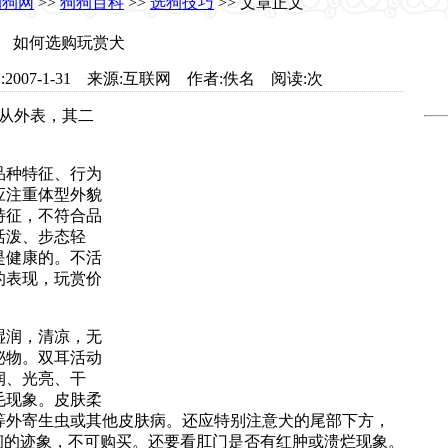
狗狗网
>>
狗狗百科
>>
选狗技巧
>> 文章正文
如何选购玩赏犬
com 日期:2007-1-31 来源:互联网 作者:佚名 阅读:
次
从外表，其二
品种特征、行为
应注重体型外貌
特征，不符合品
活泼、步态轻
是健康的。不活
的表现，玩赏价
湿润，清凉，无
泌物。双耳活动
润、光亮、干
毛现象。皮肤柔
等外寄生虫或其他皮肤病。还应特别注意犬的尾部下方，
痢的迹象，不可购买。还要看肛门是否有红肿或溃烂现象。