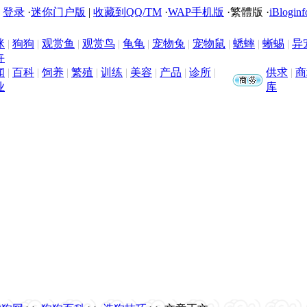
|
登录
·
迷你门户版
|
收藏到QQ/TM
·
WAP手机版
·
繁體版
·
iBloginf
咪
|
狗狗
|
观赏鱼
|
观赏鸟
|
龟龟
|
宠物兔
|
宠物鼠
|
蟋蟀
|
蜥蜴
|
异
卉
闻
|
百科
|
饲养
|
繁殖
|
训练
|
美容
|
产品
|
诊所
|
供求
|
商
业
库