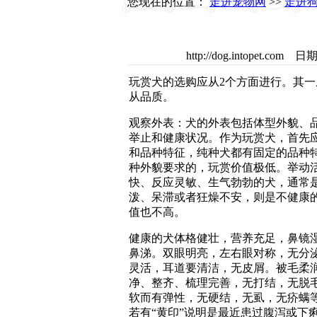
您现在的位置：
走进宠物网
>>
走进
http://dog.intopet.
玩赏犬的选购应从2个方面进行。其一
从品质。
观察外表：犬的外表包括体型外貌、
举止和健康状况。作为玩赏犬，首先
和品种特征，纯种犬都有固定的品种
种外貌要求的，玩赏价值极低。举动
快、反应灵敏、生气勃勃的犬，通常
泼、呆滞或者狂燥不安，则是不健康
值也不高。
健康的犬体格健壮，营养充足，鼻镜
鼻涕。双眼明亮，左右眼对称，无分
灵活，耳道要清洁，无皮屑。被毛柔
净、整齐、梳理完善，无打结，无脱
软而有弹性，无硬结，无虱，无疥螨
若有“黄印”说明是最近患过腹泻或下