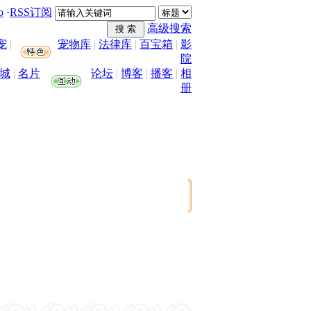
o
·
RSS订阅
高级搜索
宠
|
宠物库
|
法律库
|
百宝箱
|
影
院
城
|
名片
论坛
|
博客
|
播客
|
相
册