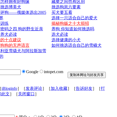
你怎样拥有好狗缘
藏獒之间也有区别
何挑选博美犬
挑选狗崽六要素
评狗——俄媒体选出2005
买犬要五看
界
选择一只适合自己的爱犬
犬训练
揭秘狗贩之十大损招
密码之四 狗的野生近亲
养狗 你知道如何挑选吗
次养犬必读
选犬必读
狗的十点建议
选择健康的小犬
懂狗狗的无声语言
如何挑选适合自己的雪橇犬
伯利亚雪撬犬与阿拉斯加雪
的
Google
intopet.com
［
iBloginfo
］［
发表评论
］［
加入收藏
］［
告诉好友
］［
打
印此文
］［
关闭窗口
］