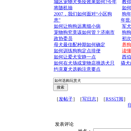
城区宠物犬免疫效果如何?今年
教
将随机抽
如
2007，我们如何面对“小区狗
狗年
患”
年世
如何让狗狗远离细小病
军
宠物狗究竟该如何管？济南市
狗狗
政协委员
初
母犬最佳配种期如何确定
养
如何训练狗狗定点排便
读
如何让爱犬安静一点
西
如何在犬场或宠物店挑选犬只
撬犬
约克夏犬选购注意要点
［
发帖子
］［
写日志
］［
RSS订阅
］
发表评论