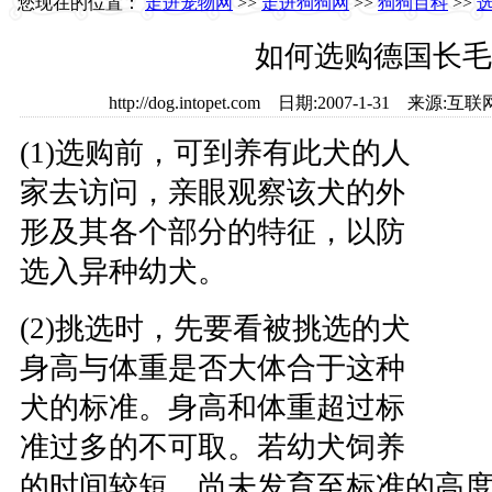
您现在的位置：
走进宠物网
>>
走进狗狗网
>>
狗狗百科
>>
如何选购德国长毛
http://dog.intopet.com 日期:2007-1-31 
(1)选购前，可到养有此犬的人
家去访问，亲眼观察该犬的外
形及其各个部分的特征，以防
选入异种幼犬。
(2)挑选时，先要看被挑选的犬
身高与体重是否大体合于这种
犬的标准。身高和体重超过标
准过多的不可取。若幼犬饲养
的时间较短，尚未发育至标准的高