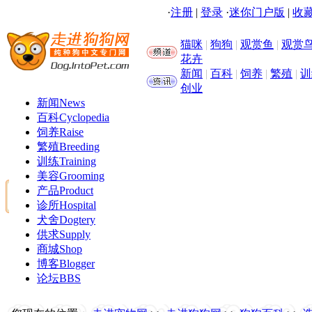
·
注册
|
登录
·
迷你门户版
|
收藏
猫咪
|
狗狗
|
观赏鱼
|
观赏
花卉
新闻
|
百科
|
饲养
|
繁殖
|
训
创业
新闻
News
百科
Cyclopedia
饲养
Raise
繁殖
Breeding
训练
Training
美容
Grooming
产品
Product
诊所
Hospital
犬舍
Dogtery
供求
Supply
商城
Shop
博客
Blogger
论坛
BBS