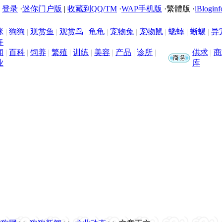
|
登录
·
迷你门户版
|
收藏到QQ/TM
·
WAP手机版
·
繁體版
·
iBloginf
咪
|
狗狗
|
观赏鱼
|
观赏鸟
|
龟龟
|
宠物兔
|
宠物鼠
|
蟋蟀
|
蜥蜴
|
异
卉
闻
|
百科
|
饲养
|
繁殖
|
训练
|
美容
|
产品
|
诊所
|
供求
|
商
业
库