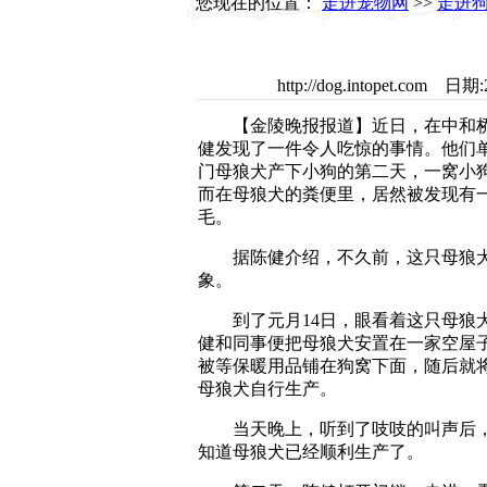
您现在的位置：
走进宠物网
>>
走进
http://dog.intopet.c
【金陵晚报报道】近日，在中和桥
健发现了一件令人吃惊的事情。他们
门母狼犬产下小狗的第二天，一窝小
而在母狼犬的粪便里，居然被发现有
毛。
据陈健介绍，不久前，这只母狼
象。
到了元月14日，眼看着这只母狼
健和同事便把母狼犬安置在一家空屋
被等保暖用品铺在狗窝下面，随后就
母狼犬自行生产。
当天晚上，听到了吱吱的叫声后
知道母狼犬已经顺利生产了。