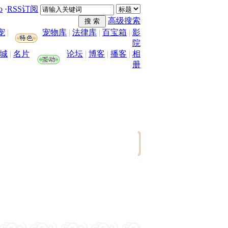
o
·
RSS订阅
高级搜索
宠
|
宠物库
|
法律库
|
百宝箱
|
影
院
城
|
名片
论坛
|
博客
|
播客
|
相
册