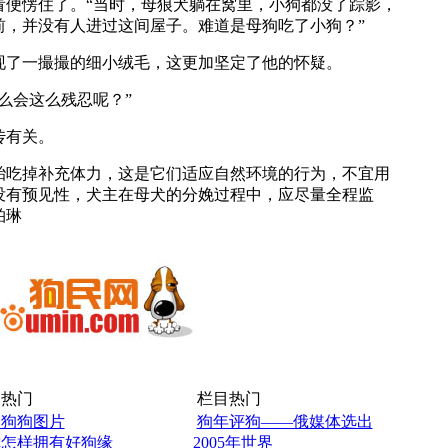
看便愣住了。“当时，母狼犬躺在窝里，小狗都没了踪影，
前，并没有人进过这间屋子。难道是母狗吃了小狗？”
现了一撮撮的细小绒毛，这更加坚定了他的怀疑。
么会这么残忍呢？”
传有关。
胎吃掉补充体力，这是它们适应自然环境的行为，不宜用
没有预见性，犬主在母犬的分娩过程中，应尽量全程监
柏琳
热门
栏目热门
爱狗狗图片
狗年评狗——俄媒体选出
你怎样拥有好狗缘
2005年世界