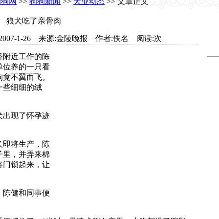
狗狗网
>>
狗狗新闻
>>
犬业动态
>> 文章正文
狼犬吃了亲骨肉
om 日期:2007-1-26 来源:金陵晚报 作者:佚名 阅读:
次
附近工作的陈
单位养的一只看
狗竟不翼而飞。
一些细细的绒
犬出现了怀孕迹
犬即将生产，陈
子里，并弄来棉
将门锁起来，让
，陈健和同事便