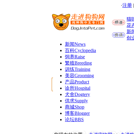
·
注册
猫
花
新
创
新闻
News
百科
Cyclopedia
饲养
Raise
繁殖
Breeding
训练
Training
美容
Grooming
产品
Product
诊所
Hospital
犬舍
Dogtery
供求
Supply
商城
Shop
博客
Blogger
论坛
BBS