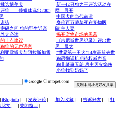
何挑选博美犬
新一代丑狗之王评选活动在
评狗——俄媒体选出2005
网上展开
界
中国犬的当代命运
犬训练
身价百万藏獒死在宠物医
密码之四 狗的野生近亲
院 主人要
次养犬必读
揭开宠物市场的黑幕
狗的十点建议
《吉尼斯世界纪录》评出世
懂狗狗的无声语言
界上最大
伯利亚雪撬犬与阿拉斯加雪
“世界第一丑犬”14岁高龄去世
的
狗语翻译机期待权威声音
狗儿肇事无恙 房主灭火烧伤
小狗找到奶妈了
Google
intopet.com
［
iBloginfo
］［
发表评论
］［
加入收藏
］［
告诉好友
］［
打
印此文
］［
关闭窗口
］