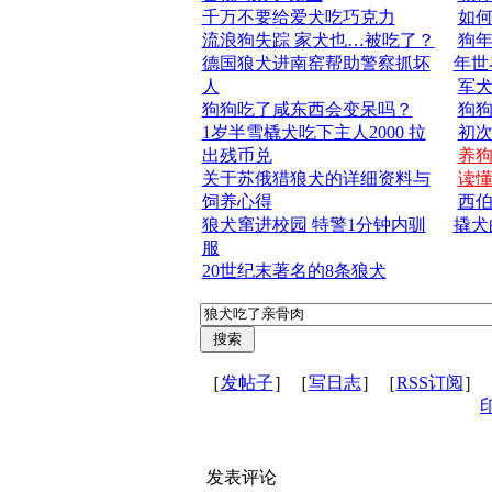
千万不要给爱犬吃巧克力
如
流浪狗失踪 家犬也…被吃了？
狗年
德国狼犬进南窑帮助警察抓坏
年世
人
军
狗狗吃了咸东西会变呆吗？
狗狗
1岁半雪橇犬吃下主人2000 拉
初
出残币兑
养
关于苏俄猎狼犬的详细资料与
读
饲养心得
西
狼犬窜进校园 特警1分钟内驯
撬犬
服
20世纪末著名的8条狼犬
［
发帖子
］［
写日志
］［
RSS订阅
］
发表评论