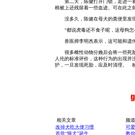
第二天，陈健打开门锁，走进一
棉被上还残留着一些血迹。可在此之
没多久，陈健在母犬的粪便里发
“都说虎毒还不食子呢，这母狗怎
兽医师李明杰表示，这可能和遗
很多雌性动物分娩后会将一些死
人伦的标准评价，这种行为的出现并
护，一旦发现死胎，应及时清理。 
相关文章
频道
改掉犬吃大便习惯
可
首批“狼犬”诞生
教