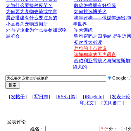
犬为什么要接种疫苗？
教你怎样拥有好狗缘
为何要为宠物去势或绝育
如何挑选博美犬
展台搭建有什么要注意的
狗年评狗——俄媒体选出200
小区要为宠物造厕所
年世界
外向型企业为什么要参加宠物
军犬训练
展览会
狗狗密码之四 狗的野生近
初次养犬必读
养狗的十点建议
读懂狗狗的无声语言
西伯利亚雪撬犬与阿拉斯加
撬犬的
Google
［
发帖子
］［
写日志
］［
RSS订阅
］［
iBloginfo
］［
发表评论
印此文
］［
关闭窗口
］
发表评论
姓名：
*
评分：
1