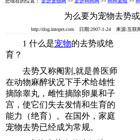
您现在的位置：
走进宠物网
>>
走进狗狗网
>>
狗狗繁殖
>>
为么要为宠物去势或
http://dog.intopet.com 日期:2007-1-24 
1 什么是
宠物
的去势或绝
育？
去势又称阉割,就是兽医师
在动物麻醉状况下手术给雄性
摘除睾丸，雌性摘除卵巢和子
宫，使它们失去发情和生育的
能力（绝育）。在国外，家庭
宠物去势已经成为常规。