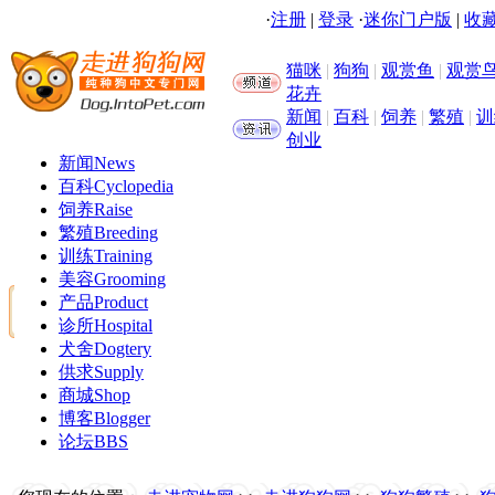
·
注册
|
登录
·
迷你门户版
|
收藏
猫咪
|
狗狗
|
观赏鱼
|
观赏
花卉
新闻
|
百科
|
饲养
|
繁殖
|
训
创业
新闻
News
百科
Cyclopedia
饲养
Raise
繁殖
Breeding
训练
Training
美容
Grooming
产品
Product
诊所
Hospital
犬舍
Dogtery
供求
Supply
商城
Shop
博客
Blogger
论坛
BBS