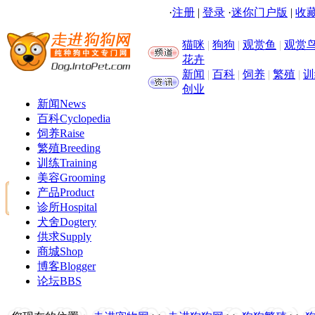
·
注册
|
登录
·
迷你门户版
|
收藏
猫咪
|
狗狗
|
观赏鱼
|
观赏
花卉
新闻
|
百科
|
饲养
|
繁殖
|
训
创业
新闻
News
百科
Cyclopedia
饲养
Raise
繁殖
Breeding
训练
Training
美容
Grooming
产品
Product
诊所
Hospital
犬舍
Dogtery
供求
Supply
商城
Shop
博客
Blogger
论坛
BBS