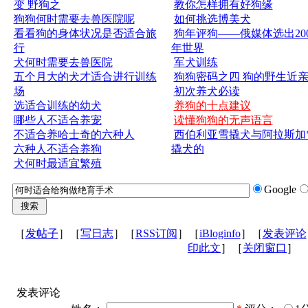
变 野狗之
教你怎样拥有好狗缘
狗狗何时需要去兽医院呢
如何挑选博美犬
看看狗的身体状况是否适合旅
狗年评狗——俄媒体选出200
行
年世界
犬何时需要去兽医院
军犬训练
五个月大的犬才适合进行训练
狗狗密码之四 狗的野生近
场
初次养犬必读
选适合训练的幼犬
养狗的十点建议
哪些人不适合养宠
读懂狗狗的无声语言
不适合养哈士奇的六种人
西伯利亚雪撬犬与阿拉斯加
六种人不适合养狗
撬犬的
犬何时最适宜繁殖
Google
［
发帖子
］［
写日志
］［
RSS订阅
］［
iBloginfo
］［
发表评论
印此文
］［
关闭窗口
］
发表评论