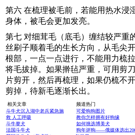
第六 在梳理被毛前，若能用热水浸
身体，被毛会更加发亮。
第七 对细茸毛（底毛）缠结较严重
丝刷子顺着毛的生长方向，从毛尖
根部，一点一点进行，不能用力梳
将毛拔掉。如果擀毡严重，可用剪
片剪开，然后再梳理，如果仍梳不
剪掉，待新毛逐渐长出。
相关文章
频道热门
斗牛犬沉入湖中老兵紧急施
可爱狗狗图片
救 人工呼吸
教你怎样拥有好狗缘
斗牛獒犬
如何挑选博美犬
法国斗牛犬
狗年评狗——俄媒体选出200