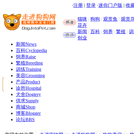
·
注册
|
登录
·
迷你门户版
|
收藏
猫咪
|
狗狗
|
观赏鱼
|
观赏
花卉
新闻
|
百科
|
饲养
|
繁殖
|
训
创业
新闻
News
百科
Cyclopedia
饲养
Raise
繁殖
Breeding
训练
Training
美容
Grooming
产品
Product
诊所
Hospital
犬舍
Dogtery
供求
Supply
商城
Shop
博客
Blogger
论坛
BBS