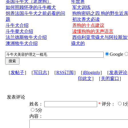
英国斗牛犬（老虎狗）
年世界
如何照顾怀孕的斗牛雌犬
军犬训练
饲养法国斗牛犬之前必看的问
狗狗密码之四 狗的野生近
题
初次养犬必读
斗牛犬介绍
养狗的十点建议
斗牛獒犬介绍
读懂狗狗的无声语言
法兰德斯牧牛犬介绍
西伯利亚雪撬犬与阿拉斯加
澳洲牧牛犬介绍
撬犬的
Google
［
发帖子
］［
写日志
］［
RSS订阅
］［
iBloginfo
］［
发表评论
印此文
］［
关闭窗口
］
发表评论
姓名：
*
评分：
1
5分
内容：