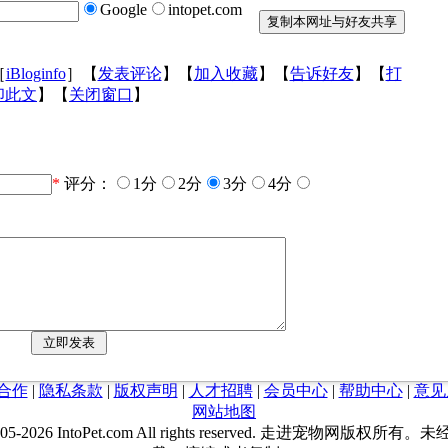
Google
intopet.com
［
iBloginfo
］【
发表评论
】【
加入收藏
】【
告诉好友
】【
打
印此文
】【
关闭窗口
】
*
评分：
1分
2分
3分
4分
合作
|
隐私条款
|
版权声明
|
人才招聘
|
会员中心
|
帮助中心
|
意见
网站地图
05-
2026 IntoPet.com All rights reserved. 走进宠物网版权