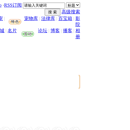
o
·
RSS订阅
高级搜索
宠
|
宠物库
|
法律库
|
百宝箱
|
影
院
城
|
名片
论坛
|
博客
|
播客
|
相
册