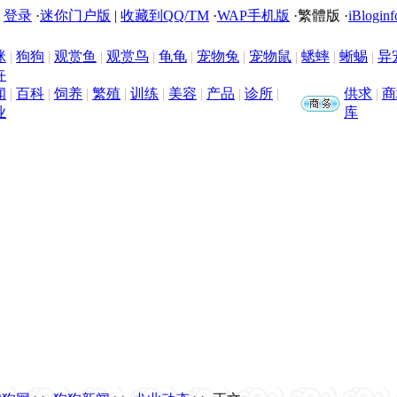
|
登录
·
迷你门户版
|
收藏到QQ/TM
·
WAP手机版
·
繁體版
·
iBloginf
咪
|
狗狗
|
观赏鱼
|
观赏鸟
|
龟龟
|
宠物兔
|
宠物鼠
|
蟋蟀
|
蜥蜴
|
异
卉
闻
|
百科
|
饲养
|
繁殖
|
训练
|
美容
|
产品
|
诊所
|
供求
|
商
业
库