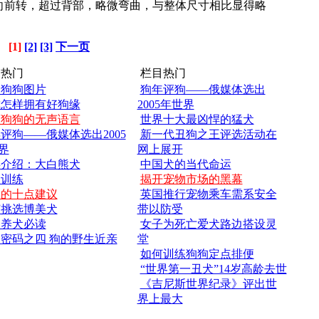
前转，超过背部，略微弯曲，与整体尺寸相比显得略
[1]
[2]
[3]
下一页
热门
栏目热门
爱狗狗图片
狗年评狗——俄媒体选出
你怎样拥有好狗缘
2005年世界
懂狗狗的无声语言
世界十大最凶悍的猛犬
评狗——俄媒体选出2005
新一代丑狗之王评选活动在
界
网上展开
类介绍：大白熊犬
中国犬的当代命运
犬训练
揭开宠物市场的黑幕
狗的十点建议
英国推行宠物乘车需系安全
何挑选博美犬
带以防受
次养犬必读
女子为死亡爱犬路边搭设灵
密码之四 狗的野生近亲
堂
如何训练狗狗定点排便
“世界第一丑犬”14岁高龄去世
《吉尼斯世界纪录》评出世
界上最大