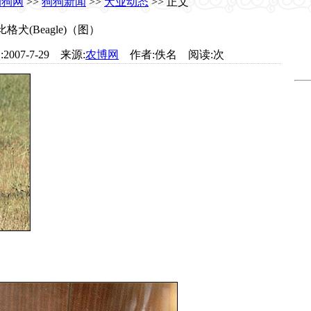
狗狗网
>>
狗狗新闻
>>
犬业动态
>> 正文
比格犬(Beagle)（图）
日期:2007-7-29 来源:
农博网
作者:佚名 阅读:
次