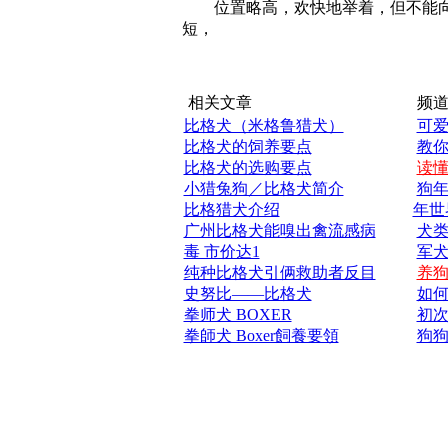
位置略高，欢快地举着，但不能向
短，
相关文章
频道
比格犬（米格鲁猎犬）
可
比格犬的饲养要点
教
比格犬的选购要点
读
小猎兔狗／比格犬简介
狗年
比格猎犬介绍
年世
广州比格犬能嗅出禽流感病
犬
毒 市价达1
军
纯种比格犬引俩救助者反目
养
史努比——比格犬
如
拳师犬 BOXER
初
拳師犬 Boxer飼養要領
狗狗