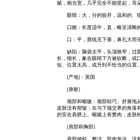
腻，相当宽，几乎完全不能竖起，耳
眼睛：大，分的较开，温和的、猎
口吻：长度适中，直，略呈清晰的
口：平，唇线无下垂，鼻孔大而
缺陷：脑袋太平，头顶狭窄，过圆
长，细长，象在眼睛下方被砍断，或
短、位置太高，或升到不恰当的位置
[产地]：英国
[身躯]
颈部和喉咙：颈部轻巧、舒展地从
皮肤没有褶皱；在与下颌交界的角落
的安在肩膀上。喉咙上有赘肉，皮肤松
[肩部和胸部]
肩部倾斜，整洁、肌肉发达，没有