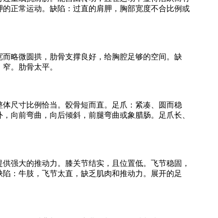
胛的正常运动。缺陷：过直的肩胛，胸部宽度不合比例或
而略微圆拱，肋骨支撑良好，给胸腔足够的空间。缺
、窄。肋骨太平。
体尺寸比例恰当。骹骨短而直。足爪：紧凑、圆而稳
外，向前弯曲，向后倾斜，前腿弯曲或象腊肠。足爪长、
供强大的推动力。膝关节结实，且位置低。飞节稳固，
缺陷：牛肢，飞节太直，缺乏肌肉和推动力。展开的足