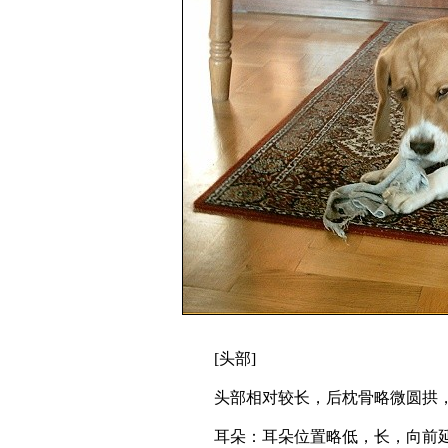
[头部]
头部相对较长，后枕骨略微圆拱，
耳朵：耳朵位置略低，长，向前延