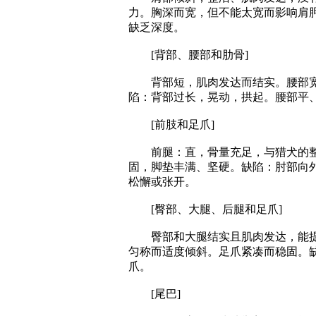
力。胸深而宽，但不能太宽而影响肩
缺乏深度。
[背部、腰部和肋骨]
背部短，肌肉发达而结实。腰部宽
陷：背部过长，晃动，拱起。腰部平
[前肢和足爪]
前腿：直，骨量充足，与猎犬的整
固，脚垫丰满、坚硬。缺陷：肘部向
松懈或张开。
[臀部、大腿、后腿和足爪]
臀部和大腿结实且肌肉发达，能提
匀称而适度倾斜。足爪紧凑而稳固。
爪。
[尾巴]