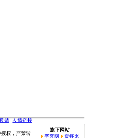
反馈
|
友情链接
|
旗下网站
所有。未经授权，严禁转
字客网
查虾米