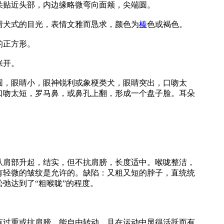
朵贴近头部，内边缘略微弯向面颊，尖端圆。
犬式的目光，表情文雅而恳求，颜色为
榛
色或褐色。
正方形。
张开。
，眼睛小，眼神锐利或象梗类犬，眼睛突出，口吻太
口吻太短，罗马鼻，或鼻孔上翻，形成一个盘子脸。耳朵
。
肩部升起，结实，但不抗肩膀，长度适中。喉咙整洁，
有轻微的皱纹是允许的。缺陷：又粗又短的脖子，直统统
弛达到了“粗喉咙”的程度。
过重或抗肩膀。能自由转动，且在运动中显得活跃而有