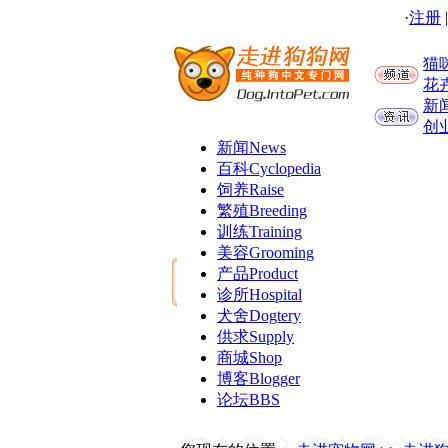
·
注册
猫
花
新
创
新闻
News
百科
Cyclopedia
饲养
Raise
繁殖
Breeding
训练
Training
美容
Grooming
产品
Product
诊所
Hospital
犬舍
Dogtery
供求
Supply
商城
Shop
博客
Blogger
论坛
BBS