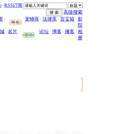
o
·
RSS订阅
高级搜索
宠
|
宠物库
|
法律库
|
百宝箱
|
影
院
城
|
名片
论坛
|
博客
|
播客
|
相
册