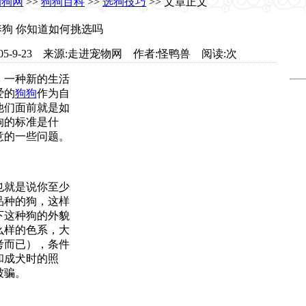
狗狗网
>>
狗狗百科
>>
选狗技巧
>> 文章正文
养狗 你知道如何挑选吗
m 日期:2005-9-23 来源:走进宠物网 作者:怪鸭兽 阅读:
次
一种新的生活
爱的
狗狗
作为自
他们面前就是如
狗的标准是什
意的一些问题。
就是说你至少
品种的狗，这样
下这种狗的外貌
么样的色系，大
考而已），条件
和成犬时的照
被骗。