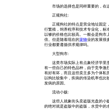
市场的选择也是同样重要的，在这
正规狗社:
正规狗社的特点是营业地址固定，
行繁殖，饲养程序和技术专业化，标
以够的价格也比较高。一般会是狗市上
倍。但是随着现在的
宠物
业的发展很
行业都要遵循供求规律吗。
大型狗市:
这类市场实际上有点象经济学里垄
有一些自己的特色品种，由于竞争激
有好有坏，而且这些卖主多为个体私
以狗比较集中，疾病的传染机率也比
发病的原因。
流动小贩:
这些人就象街头卖盗版光盘的小贩
的绝对就是盗版中的盗版，水货中的