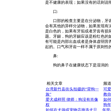
是不健康的表现；如果没有的话则说
口:
口部的检查主要是在分泌物，牙齿
会有其他的异样分泌物，如果发现有
是白色的，如果有牙垢或者牙齿有损
题。牙龈，狗的牙龈应该是粉红色的
有可能是内部出血或者是身体虚弱营
起的。口气和牙齿一样不属于原则性
鼻:
狗的鼻子在健康状态下是湿润的（
相关文章
频道
台湾新竹县街头拍摄的“背狗一
可
族”
教
爱犬成样照 律师：狗没有肖像
如
权
狗年
如何在犬场或宠物店挑选犬只
年世