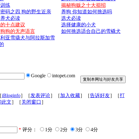
犬训练
揭秘狗贩之十大损招
密码之四 狗的野生近亲
养狗 你知道如何挑选吗
次养犬必读
选犬必读
狗的十点建议
选择健康的小犬
懂狗狗的无声语言
如何挑选适合自己的雪橇犬
伯利亚雪撬犬与阿拉斯加雪
的
Google
intopet.com
［
iBloginfo
］［
发表评论
］［
加入收藏
］［
告诉好友
］［
打
印此文
］［
关闭窗口
］
*
评分：
1分
2分
3分
4分