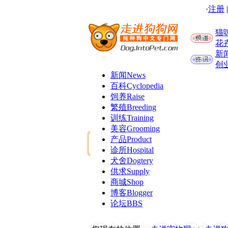
·
注册
猫
花
新
创
新闻
News
百科
Cyclopedia
饲养
Raise
繁殖
Breeding
训练
Training
美容
Grooming
产品
Product
诊所
Hospital
犬舍
Dogtery
供求
Supply
商城
Shop
博客
Blogger
论坛
BBS