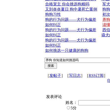
合格宠主 你会挑选狗粮吗
军
又到炎炎夏日 狗中暑死亡案例
狗狗
狗狗习性
初
狗的行为问题——犬行为偏差
养
如何纠正
读
狗的行为问题——犬行为偏差
西
如何纠正
撬犬
狗的行为问题——犬行为偏差
如何纠正
如何挑选一只健康的狗狗
［
发帖子
］［
写日志
］［
RSS订阅
］
发表评论
姓名：
5分