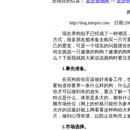
您现在的位置：
走进宠物网
>>
走进
http://dog.intopet.co
现在养狗似乎已经成了一种潮流，
方式，很多朋友都准备去购买一只可
己的爱宠，可是一个现实的问题摆在
何去挑选一只健康的狗狗？健康的狗
么？下面我就跟大家说说挑狗时要注
1.事先准备。
在买狗前你应该做好准备工作，也
要知道你要养一条什么样的狗，什么
你才可以做到有的放矢，重点了解一
特点是什么，体形是多大的，都有什
概市场价位（网上的价格只能作为参
允许的话最好能上网看看这种狗幼犬
片，做到心理有谱，以防止在狗市上
2.市场选择。