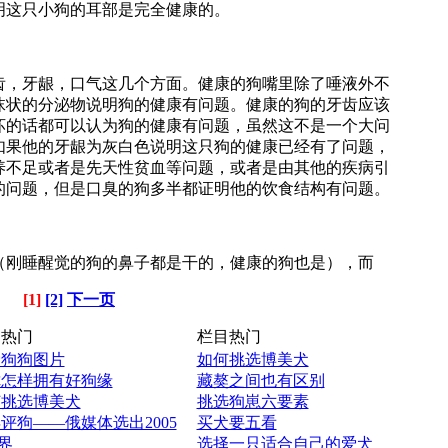
明这只小狗的耳部是完全健康的。
，牙龈，口气这几个方面。健康的狗嘴里除了唾液外不
沫状的分泌物说明狗的健康有问题。健康的狗的牙齿应该
坏的话都可以认为狗的健康有问题，虽然这不是一个大问
如果他的牙龈为灰白色说明这只狗的健康已经有了问题，
养不足或者是先天性贫血等问题，或者是由其他的疾病引
的问题，但是口臭的狗多半都证明他的饮食结构有问题。
刚睡醒觉的狗的鼻子都是干的，健康的狗也是），而
[1]
[2]
下一页
热门
栏目热门
爱狗狗图片
如何挑选博美犬
你怎样拥有好狗缘
藏獒之间也有区别
何挑选博美犬
挑选狗崽六要素
评狗——俄媒体选出2005
买犬要五看
界
选择一只适合自己的爱犬