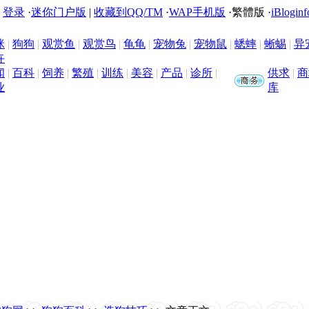
|
登录
·
迷你门户版
|
收藏到QQ/TM
·
WAP手机版
·
繁體版
·
iBloginf
咪
|
狗狗
|
观赏鱼
|
观赏鸟
|
龟龟
|
宠物兔
|
宠物鼠
|
蟋蟀
|
蜥蜴
|
异
卉
闻
|
百科
|
饲养
|
繁殖
|
训练
|
美容
|
产品
|
诊所
|
供求
|
商
业
库