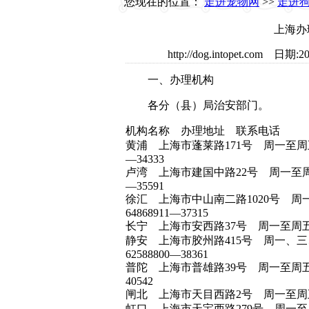
您现在的位置：
走进宠物网
>>
走进
上海办
http://dog.intopet.c
一、办理机构
各分（县）局治安部门。
机构名称 办理地址 联系电话
黄浦 上海市蓬莱路171号 周一至周五 
—34333
卢湾 上海市建国中路22号 周一至周五 
—35591
徐汇 上海市中山南二路1020号 
64868911—37315
长宁 上海市安西路37号 周一至周五 6
静安 上海市胶州路415号 周一、
62588800—38361
普陀 上海市普雄路39号 周一至周五 6
40542
闸北 上海市天目西路2号 周一至周五 63
虹口 上海市天宝西路279号 周一至周五