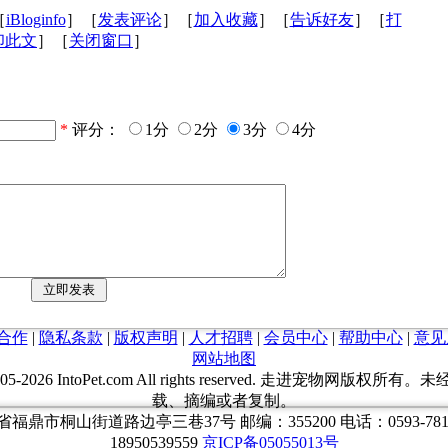
［
iBloginfo
］［
发表评论
］［
加入收藏
］［
告诉好友
］［
打
印此文
］［
关闭窗口
］
*
评分：
1分
2分
3分
4分
合作
|
隐私条款
|
版权声明
|
人才招聘
|
会员中心
|
帮助中心
|
意见
网站地图
05-
2026 IntoPet.com All rights reserved. 走进宠物网版权
载、摘编或者复制。
福鼎市桐山街道路边亭三巷37号 邮编：355200 电话：0593-7817
18950539559
京ICP备05055013号