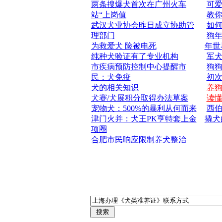
两条搜爆犬首次在广州火车
可
站“上岗值
教
武汉犬业协会昨日成立协助管
如
理部门
狗年
为救爱犬 险被电死
年世
纯种犬验证有了专业机构
军
市疾病预防控制中心提醒市
狗狗
民：犬免疫
初
犬的相关知识
养
犬赛/犬展积分取得办法草案
读
宠物犬：500%的暴利从何而来
西
津门火并：犬王PK亨特套上金
撬犬
项圈
合肥市民响应限制养犬整治