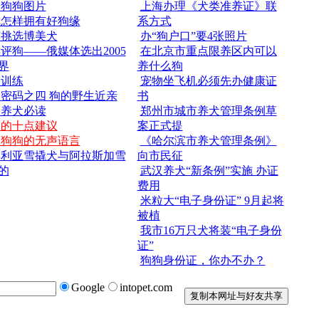
爱狗狗图片
上海办理《犬类准养证》联
你怎样拥有好狗缘
系方式
何挑选博美犬
办“狗户口”要4张照片
评狗——俄媒体选出2005
在北京市重点限养区内可以
界
养什么狗
犬训练
宠物坐飞机必须先办健康证
密码之四 狗的野生近亲
书
次养犬必读
郑州市城市养犬管理条例草
狗的十点建议
案正式提
懂狗狗的无声语言
《哈尔滨市养犬管理条例》
伯利亚雪撬犬与阿拉斯加雪
向市民征
的
武汉养犬“新条例”实施 办证
费用
米粒大“电子身份证” 9月起将
被植
我市16万只犬将装“电子身份
证”
狗狗身份证，你办不办？
Google
intopet.com