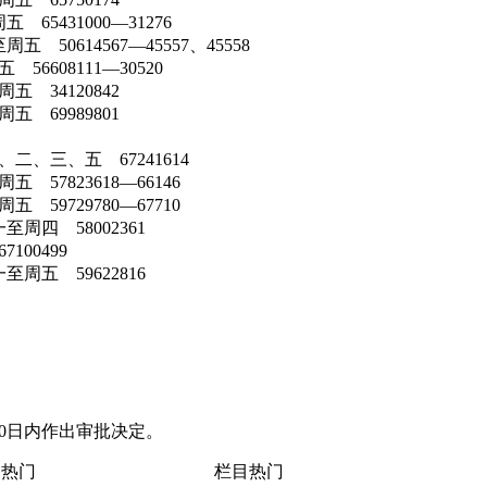
65431000—31276
50614567—45557、45558
6608111—30520
 34120842
 69989801
、三、五 67241614
57823618—66146
59729780—67710
周四 58002361
00499
周五 59622816
日内作出审批决定。
热门
栏目热门