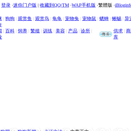
|
登录
·
迷你门户版
|
收藏到QQ/TM
·
WAP手机版
·
繁體版
·
iBloginf
咪
|
狗狗
|
观赏鱼
|
观赏鸟
|
龟龟
|
宠物兔
|
宠物鼠
|
蟋蟀
|
蜥蜴
|
异
卉
闻
|
百科
|
饲养
|
繁殖
|
训练
|
美容
|
产品
|
诊所
|
供求
|
商
业
库