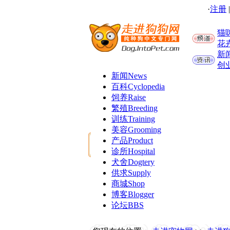
·
注册
猫
花
新
创
新闻
News
百科
Cyclopedia
饲养
Raise
繁殖
Breeding
训练
Training
美容
Grooming
产品
Product
诊所
Hospital
犬舍
Dogtery
供求
Supply
商城
Shop
博客
Blogger
论坛
BBS