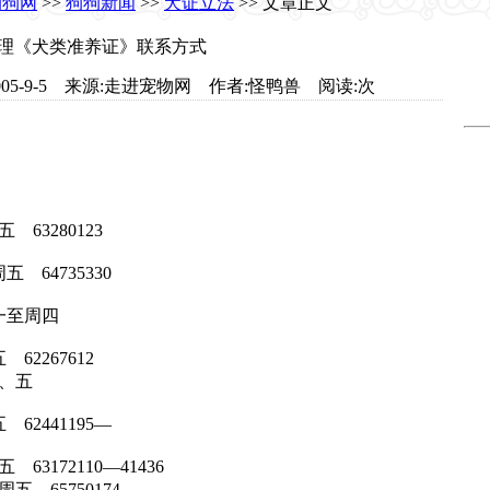
狗狗网
>>
狗狗新闻
>>
犬证立法
>> 文章正文
理《犬类准养证》联系方式
om 日期:2005-9-5 来源:走进宠物网 作者:怪鸭兽 阅读:
次
63280123
64735330
周一至周四
2267612
三、五
2441195—
172110—41436
 65750174