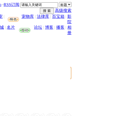
o
·
RSS订阅
高级搜索
宠
|
宠物库
|
法律库
|
百宝箱
|
影
院
城
|
名片
论坛
|
博客
|
播客
|
相
册